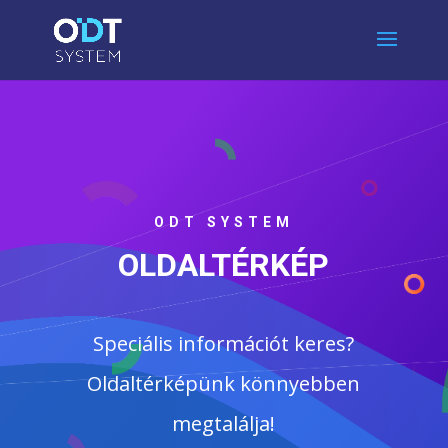
ODT SYSTEM
OLDALTÉRKÉP
Speciális információt keres?
Oldaltérképünk könnyebben
megtalálja!