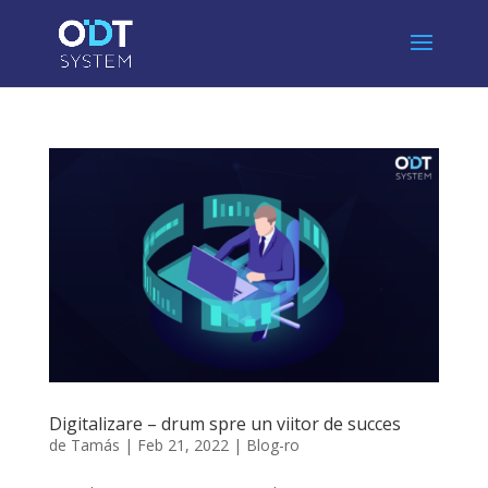
Digitalizare – drum spre un viitor de succes
de
Tamás
|
Feb 21, 2022
|
Blog-ro