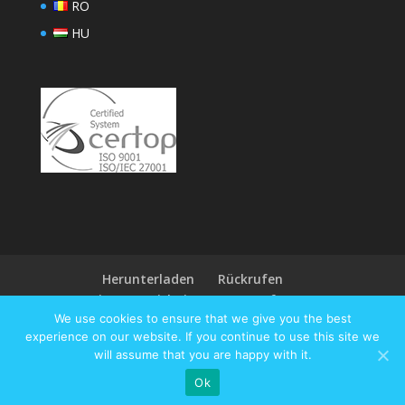
RO
HU
Herunterladen
Rückrufen
Seitenverzeichnis
Terms of use
We use cookies to ensure that we give you the best
Privacy Policy
Über ODT
EN
DE
experience on our website. If you continue to use this site we
RO
HU
will assume that you are happy with it.
Ok