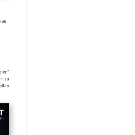
n ab.
eien“
en zu
alles