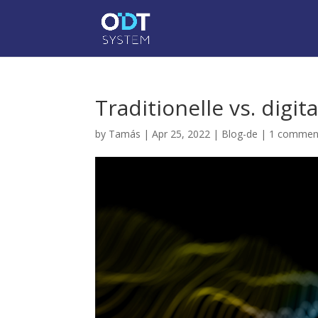
Traditionelle vs. digi
by
Tamás
|
Apr 25, 2022
|
Blog-de
|
1 commen