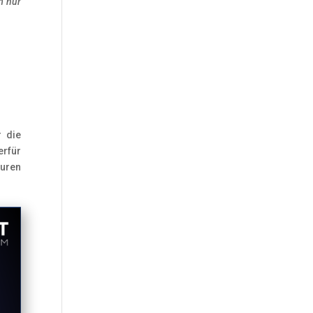
m nur
r die
erfür
turen