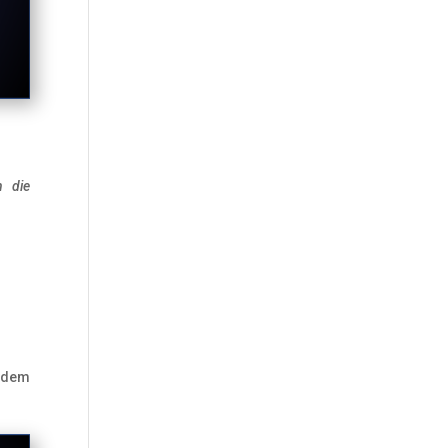
n die
t dem