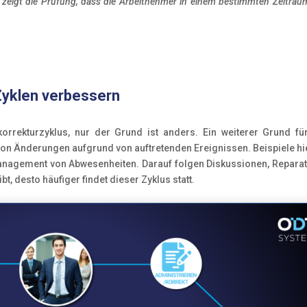
r zeigt die Prüfung, dass die Arbeitnehmer in einem bestimmten Zeitrau
Zyklen verbessern
orrekturzyklus, nur der Grund ist anders. Ein weiterer Grund fü
von Änderungen aufgrund von auftretenden Ereignissen. Beispiele hi
anagement von Abwesenheiten. Darauf folgen Diskussionen, Repara
 desto häufiger findet dieser Zyklus statt.